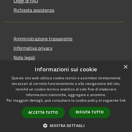
Leggi le FAQ
Richiesta assistenza
Amministrazione trasparente
Informativa privacy
Note legali
×
Dichiarazione di accessibilità
Informazioni sui cookie
Questo sito web utilizza cookie tecnici e assimilati strettamente
necessari al corretto funzionamento e alla navigazione del sito,
nonché un cookie tecnico analitico al solo fine di elaborare
informazioni statistiche, aggregate e anonime.
RSS
Copyright © 2026 • Comune di
Per maggiori dettagli, può consultare la cookie policy al seguente
link
Accessibilità
Castel Baronia • Powered by
Privacy
Municipium
Accesso
•
RIFIUTA TUTTO
ACCETTA TUTTO
Cookie
redazione
Mappa del sito
MOSTRA DETTAGLI