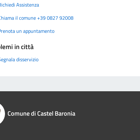
Richiedi Assistenza
Chiama il comune +39 0827 92008
Prenota un appuntamento
lemi in città
Segnala disservizio
Comune di Castel Baronia