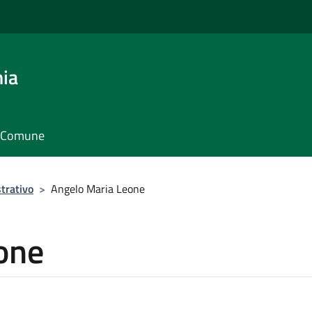
nia
il Comune
trativo
>
Angelo Maria Leone
one